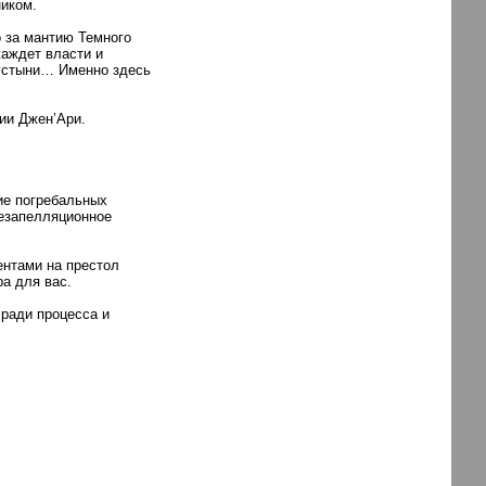
ником.
о за мантию Темного
жаждет власти и
пустыни… Именно здесь
ии Джен’Ари.
ие погребальных
безапелляционное
ентами на престол
ра для вас.
 ради процесса и