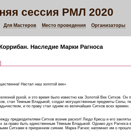
няя сессия РМЛ 2020
Для Мастеров
Место проведения
Организаторы
Коррибан. Наследие Марки Рагноса
щественна! Настал наш золотой век»
елезной рукой, и это время было известно как Золотой Век Ситхов. Он 
иков, стал Темным Владыкой, создал могущественные предметы Силы, п
дычеством, и по праву стал одним из величайших Ситхов всех времен.
ежду предводителями Ситхов возник раскол! Людо Кресш и его заклятый
ах за право быть единственным Тёмным Владыкой. Однако дух Рагноса 
ными Ситхами в призрачном сиянии. Марка Рагнос напомнил им о прошло