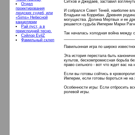
Ситхов и Джедаев, заставил взглянут
Отдел
проектирования
И собрался Совет Теней, наиболее вл
людских судеб, или
Владыки на Коррибан. Древняя родина
«Sims» Небесной
могущества. Долина Мертвых и ее др
канцелярии
решается судьба Империи Марки Рагн
Рай пуст, а в
преисподней тесно.
Так началась холодная война между 
Сэйлор EvilZ
_________________________________
Фамильный склеп
Павильонная игра по широко известно
Эта история перестала быть канонич
культов, бескомпромиссная борьба бе
право сильного - вот что ждет вас на
Если вы готовы сойтись в кровопроли
Империи, если готовы бороться не на 
Особенности игры: Если отбросить все
ролевой игры.