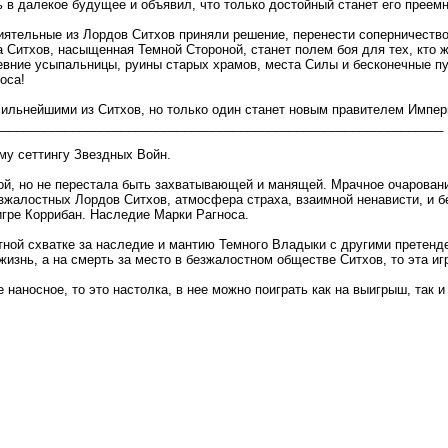
ь в далекое будущее и объявил, что только достойный станет его преем
иятельные из Лордов Ситхов приняли решение, перенести соперничеств
 Ситхов, насыщенная Темной Стороной, станет полем боя для тех, кто 
евние усыпальницы, руины старых храмов, места Силы и бесконечные 
оса!
сильнейшими из Ситхов, но только один станет новым правителем Импер
________________________________________________________________
му сеттингу Звездных Войн.
ной, но не перестала быть захватывающей и манящей. Мрачное очарован
зжалостных Лордов Ситхов, атмосфера страха, взаимной ненависти, и 
 игре Коррибан. Наследие Марки Рагноса.
тной схватке за наследие и мантию Темного Владыки с другими претенд
жизнь, а на смерть за место в безжалостном обществе Ситхов, то эта иг
 наносное, то это настолка, в нее можно поиграть как на выигрыш, так и