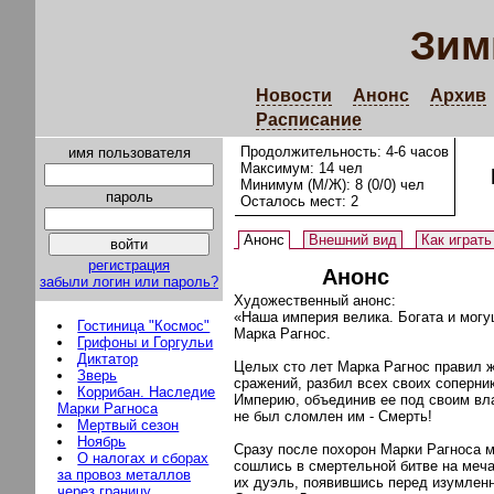
Зим
Новости
Анонс
Архив
Расписание
Продолжительность: 4-6 часов
имя пользователя
Максимум: 14 чел
Минимум (М/Ж): 8 (0/0) чел
пароль
Осталось мест: 2
Анонс
Внешний вид
Как играть
регистрация
Анонс
забыли логин или пароль?
Художественный анонс:
«Наша империя велика. Богата и могу
Гостиница "Космос"
Марка Рагнос.
Грифоны и Горгульи
Диктатор
Целых сто лет Марка Рагнос правил ж
Зверь
сражений, разбил всех своих соперн
Коррибан. Наследие
Империю, объединив ее под своим вла
Марки Рагноса
не был сломлен им - Смерть!
Мертвый сезон
Ноябрь
Сразу после похорон Марки Рагноса м
О налогах и сборах
сошлись в смертельной битве на меч
за провоз металлов
их дуэль, появившись перед изумлен
через границу