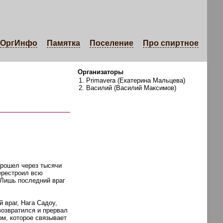
ОргИнфо
Памятка
Поселение
Про спиртное
Организаторы
Primavera (Екатерина Мальцева)
Василий (Василий Максимов)
прошел через тысячи
ерестроил всю
 Лишь последний враг
 враг, Нага Садоу,
возвратился и прервал
м, которое связывает